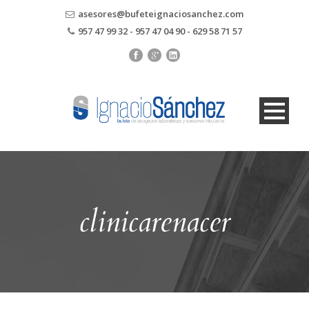
asesores@bufeteignaciosanchez.com
957 47 99 32 - 957 47 04 90 - 629 58 71 57
clinicarenacer