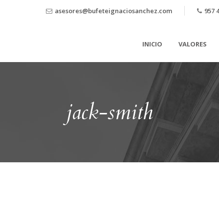
asesores@bufeteignaciosanchez.com
957 4
INICIO
VALORES
jack-smith