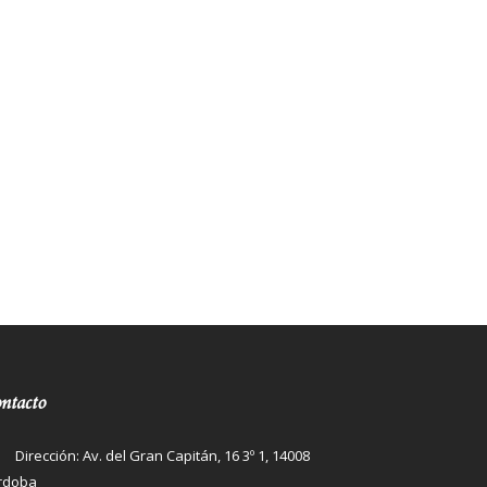
ntacto
Dirección: Av. del Gran Capitán, 16 3º 1, 14008
rdoba