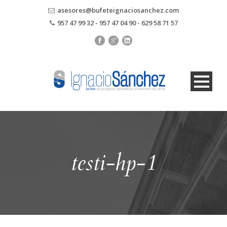
asesores@bufeteignaciosanchez.com
957 47 99 32 - 957 47 04 90 - 629 58 71 57
testi-hp-1