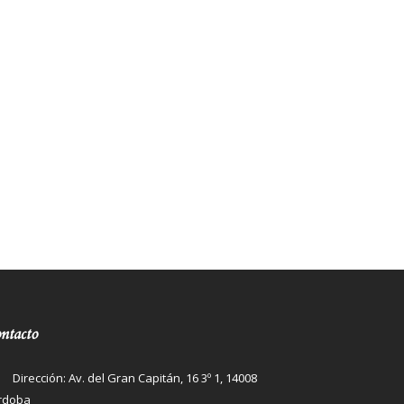
ntacto
Dirección: Av. del Gran Capitán, 16 3º 1, 14008
rdoba