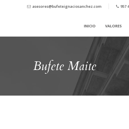
asesores@bufeteignaciosanchez.com
957 4
INICIO
VALORES
Bufete Maite